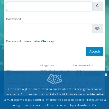
Password
Password dimenticata?
Clicca qui
sviluppato da
fornitore accreditato
© Copyright 2002-2026, Soluzione S.r.l. unipersonale Parma Italy
-
Tutti i diritti riservati
www.scuolaonline.info
-
info@soluzione.eu
- C.F. e P.I.: 12110930158
Questo sito o gli strumenti terzi da questo utilizzati si avvalgono di cookie
Privacy
-
Comunicazioni privacy
-
Cookie policy
necessari al funzionamento ed utili alle finalità illustrate nella
cookie policy
.
Se vuoi saperne di più consulta l'informativa estesa sui cookie. Proseguendo la
navigazione, acconsenti all'uso dei cookie
Approfondisci
Ok